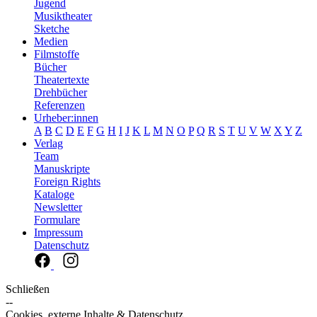
Jugend
Musiktheater
Sketche
Medien
Filmstoffe
Bücher
Theatertexte
Drehbücher
Referenzen
Urheber:innen
A
B
C
D
E
F
G
H
I
J
K
L
M
N
O
P
Q
R
S
T
U
V
W
X
Y
Z
Verlag
Team
Manuskripte
Foreign Rights
Kataloge
Newsletter
Formulare
Impressum
Datenschutz
Schließen
--
Cookies, externe Inhalte & Datenschutz