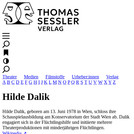
Theater
Medien
Filmstoffe
Urheber:innen
Verlag
A
B
C
D
E
F
G
H
I
J
K
L
M
N
O
P
Q
R
S
T
U
V
W
X
Y
Z
Hilde Dalik
Hilde Dalik, geboren am 13. Juni 1978 in Wien, schloss ihre
Schauspielausbildung am Konservatorium der Stadt Wien ab. Dalik
engagiert sich in der Flüchtlingshilfe und initiierte mehrere
Theaterproduktionen mit minderjährigen Flüchtlingen.
Wikipedia ↗