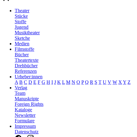
Theater
Stücke
Stoffe
Jugend
Musiktheater
Sketche
Medien
Filmstoffe
Bücher
Theatertexte
Drehbücher
Referenzen
Urheber:innen
A
B
C
D
E
F
G
H
I
J
K
L
M
N
O
P
Q
R
S
T
U
V
W
X
Y
Z
Verlag
Team
Manuskripte
Foreign Rights
Kataloge
Newsletter
Formulare
Impressum
Datenschutz