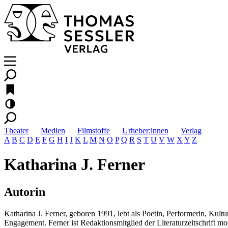
Theater
Medien
Filmstoffe
Urheber:innen
Verlag
A
B
C
D
E
F
G
H
I
J
K
L
M
N
O
P
Q
R
S
T
U
V
W
X
Y
Z
Katharina J. Ferner
Autorin
Katharina J. Ferner, geboren 1991, lebt als Poetin, Performerin, Kulturv
Engagement. Ferner ist Redaktionsmitglied der Literaturzeitschrift m