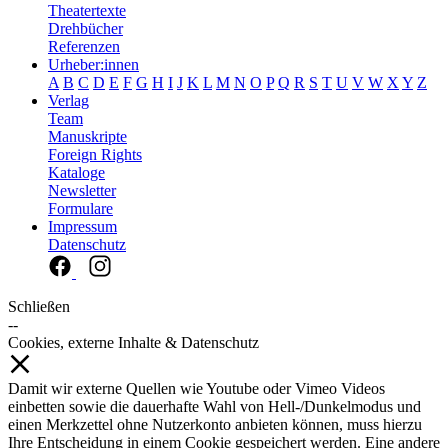
Theatertexte
Drehbücher
Referenzen
Urheber:innen
A
B
C
D
E
F
G
H
I
J
K
L
M
N
O
P
Q
R
S
T
U
V
W
X
Y
Z
Verlag
Team
Manuskripte
Foreign Rights
Kataloge
Newsletter
Formulare
Impressum
Datenschutz
Schließen
--
Cookies, externe Inhalte & Datenschutz
Damit wir externe Quellen wie Youtube oder Vimeo Videos
einbetten sowie die dauerhafte Wahl von Hell-/Dunkelmodus und
einen Merkzettel ohne Nutzerkonto anbieten können, muss hierzu
Ihre Entscheidung in einem Cookie gespeichert werden. Eine andere