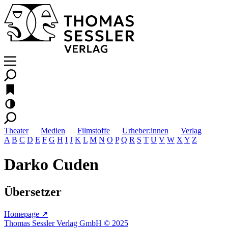
Theater
Medien
Filmstoffe
Urheber:innen
Verlag
A
B
C
D
E
F
G
H
I
J
K
L
M
N
O
P
Q
R
S
T
U
V
W
X
Y
Z
Darko Cuden
Übersetzer
Homepage ↗
Thomas Sessler Verlag GmbH © 2025