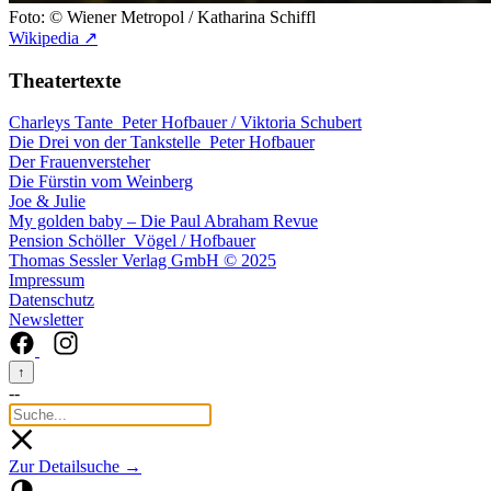
Foto: © Wiener Metropol / Katharina Schiffl
Wikipedia ↗
Theatertexte
Charleys Tante
Peter Hofbauer / Viktoria Schubert
Die Drei von der Tankstelle
Peter Hofbauer
Der Frauenversteher
Die Fürstin vom Weinberg
Joe & Julie
My golden baby – Die Paul Abraham Revue
Pension Schöller
Vögel / Hofbauer
Thomas Sessler Verlag GmbH © 2025
Impressum
Datenschutz
Newsletter
↑
--
Zur Detailsuche →