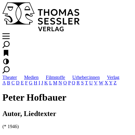
Theater
Medien
Filmstoffe
Urheber:innen
Verlag
A
B
C
D
E
F
G
H
I
J
K
L
M
N
O
P
Q
R
S
T
U
V
W
X
Y
Z
Peter Hofbauer
Autor, Liedtexter
(* 1946)