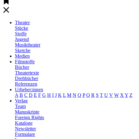
Theater
Stücke
Stoffe
Jugend
Musiktheater
Sketche
Medien
Filmstoffe
Bücher
Theatertexte
Drehbücher
Referenzen
Urheber:innen
A
B
C
D
E
F
G
H
I
J
K
L
M
N
O
P
Q
R
S
T
U
V
W
X
Y
Z
Verlag
Team
Manuskripte
Foreign Rights
Kataloge
Newsletter
Formulare