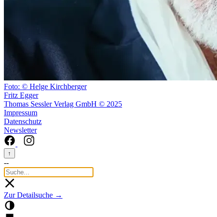
Foto: © Helge Kirchberger
Fritz Egger
Thomas Sessler Verlag GmbH © 2025
Impressum
Datenschutz
Newsletter
↑
--
Zur Detailsuche →