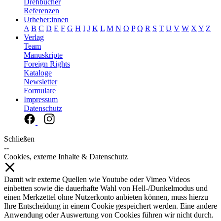
Drehbücher
Referenzen
Urheber:innen
A
B
C
D
E
F
G
H
I
J
K
L
M
N
O
P
Q
R
S
T
U
V
W
X
Y
Z
Verlag
Team
Manuskripte
Foreign Rights
Kataloge
Newsletter
Formulare
Impressum
Datenschutz
Schließen
--
Cookies, externe Inhalte & Datenschutz
Damit wir externe Quellen wie Youtube oder Vimeo Videos
einbetten sowie die dauerhafte Wahl von Hell-/Dunkelmodus und
einen Merkzettel ohne Nutzerkonto anbieten können, muss hierzu
Ihre Entscheidung in einem Cookie gespeichert werden. Eine andere
Anwendung oder Auswertung von Cookies führen wir nicht durch.