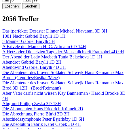
2056 Treffer
Das (perfekte) Desaster Dinner
Michael Niavarani
3D 3H
1001 Nacht
Gabriel Barylli
1D 1H
5 Männer
Gabriel Barylli
5H
A Brivele der Mamen
H. C. Artmann
6D 14H
A Hetz oder Die letzten Tage der Menschlichkeit
Franzobel
4D 9H
Der Abend der Lady Macbeth
Tania Balachova
1D 1H
Abendrot
Gabriel Barylli
1D 2H
Abendwind
Gabriel Barylli
4D 3H
Die Abenteuer des braven Soldaten Schwejk
Hans Reimann / Max
Brod
(Gendries/Ensikat/Merz)
Die Abenteuer des braven Soldaten Schwejk
Hans Reimann / Max
Brod
3D 12H
(Brod/Reimann)
Aber Vater darf's nicht wissen
Kay Bannerman / Harold Brooke
3D
4H
Abgrund
Philipp Zeska
3D 18H
Die Abonnenten
Hans Friedrich Kühnelt
2D
Die Abrechnung
Pierre Bürki
3D 3H
Abschiedssymphonie
Peter Esterházy
1D 6H
Die Absolutum Fabrik
Karel Čapek
3D 4H