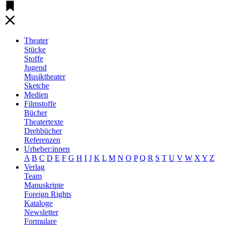
Theater
Stücke
Stoffe
Jugend
Musiktheater
Sketche
Medien
Filmstoffe
Bücher
Theatertexte
Drehbücher
Referenzen
Urheber:innen
A
B
C
D
E
F
G
H
I
J
K
L
M
N
O
P
Q
R
S
T
U
V
W
X
Y
Z
Verlag
Team
Manuskripte
Foreign Rights
Kataloge
Newsletter
Formulare