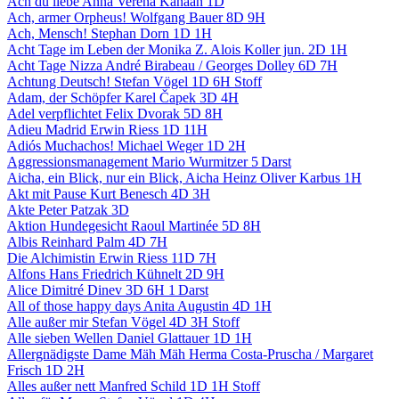
Ach du liebe Anna
Verena Kanaan
1D
Ach, armer Orpheus!
Wolfgang Bauer
8D 9H
Ach, Mensch!
Stephan Dorn
1D 1H
Acht Tage im Leben der Monika Z.
Alois Koller jun.
2D 1H
Acht Tage Nizza
André Birabeau / Georges Dolley
6D 7H
Achtung Deutsch!
Stefan Vögel
1D 6H
Stoff
Adam, der Schöpfer
Karel Čapek
3D 4H
Adel verpflichtet
Felix Dvorak
5D 8H
Adieu Madrid
Erwin Riess
1D 11H
Adiós Muchachos!
Michael Weger
1D 2H
Aggressionsmanagement
Mario Wurmitzer
5 Darst
Aicha, ein Blick, nur ein Blick, Aicha
Heinz Oliver Karbus
1H
Akt mit Pause
Kurt Benesch
4D 3H
Akte
Peter Patzak
3D
Aktion Hundegesicht
Raoul Martinée
5D 8H
Albis
Reinhard Palm
4D 7H
Die Alchimistin
Erwin Riess
11D 7H
Alfons
Hans Friedrich Kühnelt
2D 9H
Alice
Dimitré Dinev
3D 6H 1 Darst
All of those happy days
Anita Augustin
4D 1H
Alle außer mir
Stefan Vögel
4D 3H
Stoff
Alle sieben Wellen
Daniel Glattauer
1D 1H
Allergnädigste Dame Mäh Mäh
Herma Costa-Pruscha / Margaret
Frisch
1D 2H
Alles außer nett
Manfred Schild
1D 1H
Stoff