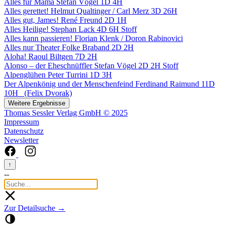
Alles für Mama
Stefan Vögel
1D 4H
Alles gerettet!
Helmut Qualtinger / Carl Merz
3D 26H
Alles gut, James!
René Freund
2D 1H
Alles Heilige!
Stephan Lack
4D 6H
Stoff
Alles kann passieren!
Florian Klenk / Doron Rabinovici
Alles nur Theater
Folke Braband
2D 2H
Aloha!
Raoul Biltgen
7D 2H
Alonso – der Eheschnüffler
Stefan Vögel
2D 2H
Stoff
Alpenglühen
Peter Turrini
1D 3H
Der Alpenkönig und der Menschenfeind
Ferdinand Raimund
11D
10H
(Felix Dvorak)
Weitere Ergebnisse
Thomas Sessler Verlag GmbH © 2025
Impressum
Datenschutz
Newsletter
↑
--
Zur Detailsuche →